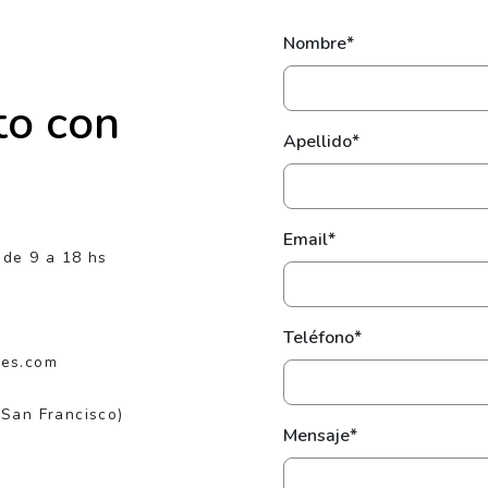
Nombre*
to con
Apellido*
Email*
 de 9 a 18 hs
Teléfono*
jes.com
(San Francisco)
Mensaje*