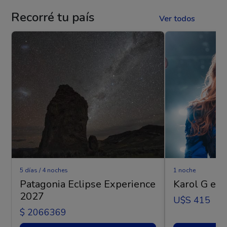
Recorré tu país
Ver todos
5 días / 4 noches
1 noche
Patagonia Eclipse Experience
Karol G en 
2027
U$s 415
$ 2066369