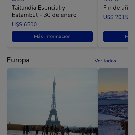
Tailandia Esencial y
Fin de año 
Estambul - 30 de enero
U$s 2015
U$s 6500
Más información
Más 
Europa
Ver todos