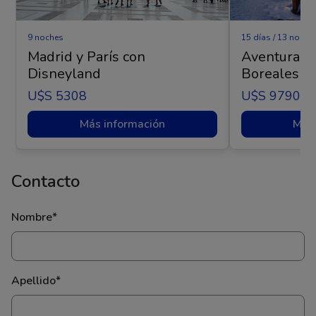
9 noches
15 días / 13 noche
Madrid y París con
Aventura Ár
Disneyland
Boreales - 
U$s 5308
U$s 9790
Más información
Más 
Contacto
Nombre*
Apellido*